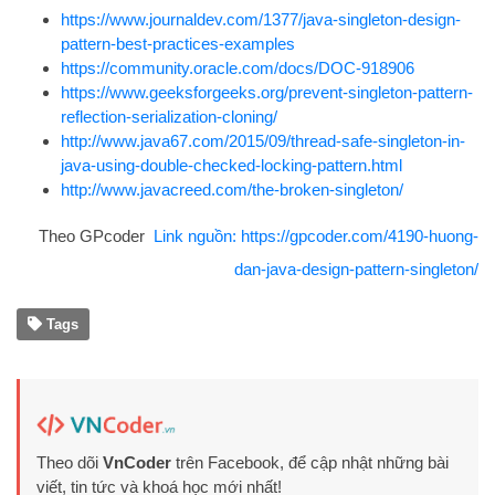
https://www.journaldev.com/1377/java-singleton-design-
pattern-best-practices-examples
https://community.oracle.com/docs/DOC-918906
https://www.geeksforgeeks.org/prevent-singleton-pattern-
reflection-serialization-cloning/
http://www.java67.com/2015/09/thread-safe-singleton-in-
java-using-double-checked-locking-pattern.html
http://www.javacreed.com/the-broken-singleton/
Theo GPcoder
Link nguồn: https://gpcoder.com/4190-huong-
dan-java-design-pattern-singleton/
Tags
Theo dõi
VnCoder
trên Facebook, để cập nhật những bài
viết, tin tức và khoá học mới nhất!