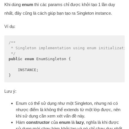
Khi dùng
enum
thì các params chỉ được khởi tạo 1 lần duy
nhất, đây cũng là cách giúp bạn tạo ra Singleton instance.
Ví dụ:
/**

 * Singleton implementation using enum initialization
 */
public
enum
 EnumSingleton {

    INSTANCE;

}
Lưu ý:
Enum có thể sử dụng như một Singleton, nhưng nó có
nhược điểm là không thể extends từ một lớp được, nên
khi sử dụng cần xem xét vấn đề này.
Hàm
constructor
của
enum
là
lazy
, nghĩa là khi được
sử dụng mới chạy hàm khởi tạo và nó chỉ chạy duy nhất