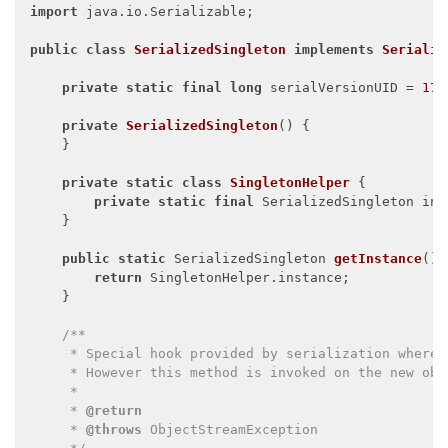
import
 java.io.Serializable;

public
class
SerializedSingleton
implements
Serializ
private
static
final
long
 serialVersionUID = 
174
private
SerializedSingleton
()
{

    }

private
static
class
SingletonHelper
{

private
static
final
 SerializedSingleton ins
    }

public
static
 SerializedSingleton 
getInstance
()
return
 SingletonHelper.instance;

    }

/**

     * Special hook provided by serialization where 
     * However this method is invoked on the new obj
     *

     * 
@return
     * 
@throws
 ObjectStreamException
