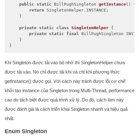
public
static
 BillPughSingleton 
getInstance
()
{

return
 SingletonHelper.INSTANCE;

    }

private
static
class
SingletonHelper
{

private
static
final
 BillPughSingleton INSTA
    }

}
Khi Singleton được tải vào bộ nhớ thì SingletonHelper chưa
được tải vào. Nó chỉ được tải khi và chỉ khi phương thức
getInstance() được gọi. Với cách này tránh được lỗi cơ chế
khởi tạo instance của Singleton trong Multi-Thread, performance
cao do tách biệt được quá trình xử lý. Do đó, cách làm này
được đánh giá là cách triển khai Singleton nhanh và hiệu quả
nhất.
Enum Singleton