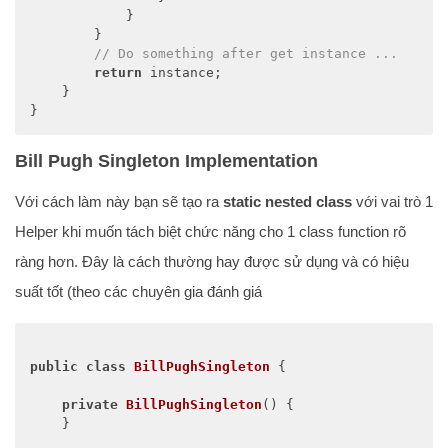
            }

        }

// Do something after get instance ...
return
 instance;

    }

}
Bill Pugh Singleton Implementation
Với cách làm này bạn sẽ tạo ra
static nested class
với vai trò 1
Helper khi muốn tách biệt chức năng cho 1 class function rõ
ràng hơn. Đây là cách thường hay được sử dụng và có hiệu
suất tốt (theo các chuyên gia đánh giá
public
class
BillPughSingleton
{

private
BillPughSingleton
()
{

    }
