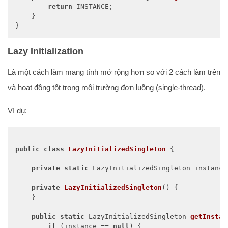
return
 INSTANCE;

    }

}
Lazy Initialization
Là một cách làm mang tính mở rộng hơn so với 2 cách làm trên
và hoạt động tốt trong môi trường đơn luồng (single-thread).
Ví dụ:
public
class
LazyInitializedSingleton
{

private
static
 LazyInitializedSingleton instance;
private
LazyInitializedSingleton
()
{

    }

public
static
 LazyInitializedSingleton 
getInstan
if
 (instance == 
null
) {
