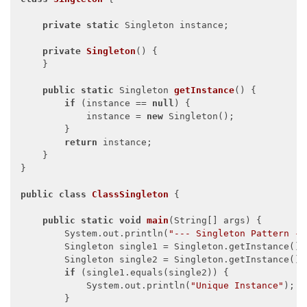
private
static
 Singleton instance;

private
Singleton
()
{

    }

public
static
 Singleton 
getInstance
()
{

if
 (instance == 
null
) {

            instance = 
new
 Singleton();

        }

return
 instance;

    }

}

public
class
ClassSingleton
{

public
static
void
main
(String[] args)
{

        System.out.println(
"--- Singleton Pattern --
        Singleton single1 = Singleton.getInstance();

        Singleton single2 = Singleton.getInstance();

if
 (single1.equals(single2)) {

            System.out.println(
"Unique Instance"
);

        }
