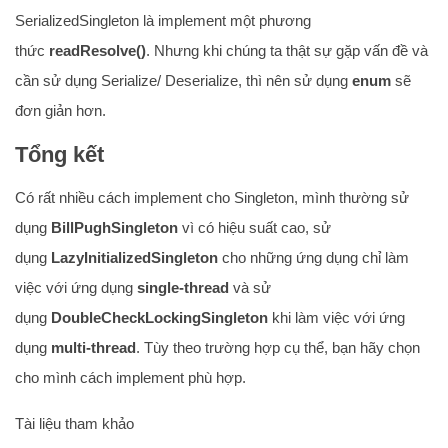
SerializedSingleton là implement một phương
thức
readResolve()
. Nhưng khi chúng ta thật sự gặp vấn đề và
cần sử dụng Serialize/ Deserialize, thì nên sử dụng
enum
sẽ
đơn giản hơn.
Tổng kết
Có rất nhiều cách implement cho Singleton, mình thường sử
dụng
BillPughSingleton
vì có hiệu suất cao, sử
dụng
LazyInitializedSingleton
cho những ứng dụng chỉ làm
việc với ứng dụng
single-thread
và sử
dụng
DoubleCheckLockingSingleton
khi làm việc với ứng
dụng
multi-thread
. Tùy theo trường hợp cụ thể, bạn hãy chọn
cho mình cách implement phù hợp.
Tài liệu tham khảo