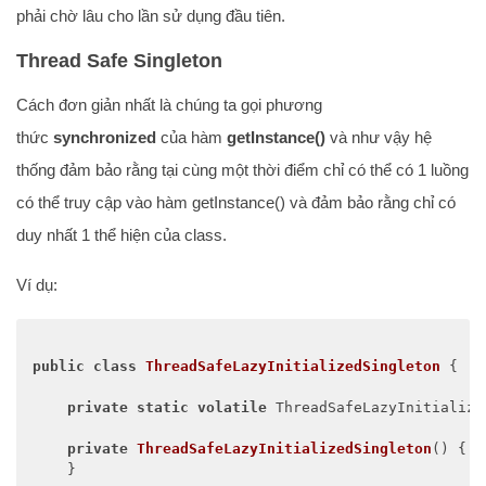
phải chờ lâu cho lần sử dụng đầu tiên.
Thread Safe Singleton
Cách đơn giản nhất là chúng ta gọi phương
thức
synchronized
của hàm
getInstance()
và như vậy hệ
thống đảm bảo rằng tại cùng một thời điểm chỉ có thể có 1 luồng
có thể truy cập vào hàm getInstance() và đảm bảo rằng chỉ có
duy nhất 1 thể hiện của class.
Ví dụ:
public
class
ThreadSafeLazyInitializedSingleton
{

private
static
volatile
 ThreadSafeLazyInitialize
private
ThreadSafeLazyInitializedSingleton
()
{

    }
