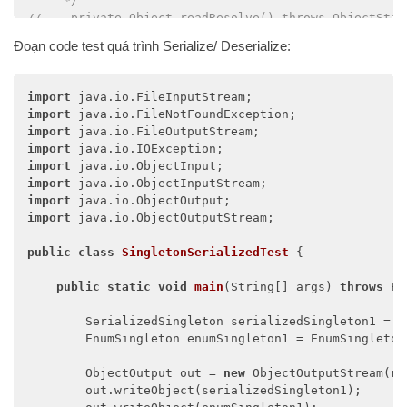
     */
//    private Object readResolve() throws ObjectStre
//        return SingletonHelper.instance;
Đoạn code test quá trình Serialize/ Deserialize:
//    }
}
import
import
import
import
import
import
import
import
 java.io.ObjectOutputStream;

public
class
SingletonSerializedTest
{

public
static
void
main
(String[] args)
throws
 Fi
        SerializedSingleton serializedSingleton1 = S
        EnumSingleton enumSingleton1 = EnumSingleton.
        ObjectOutput out = 
new
 ObjectOutputStream(
ne
        out.writeObject(serializedSingleton1);
