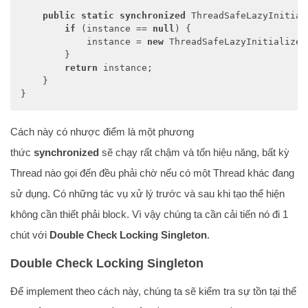
public
static
synchronized
 ThreadSafeLazyInitial
if
 (instance == 
null
) {

            instance = 
new
 ThreadSafeLazyInitialized
        }

return
 instance;

    }

}
Cách này có nhược điểm là một phương
thức
synchronized
sẽ chạy rất chậm và tốn hiệu năng, bất kỳ
Thread nào gọi đến đều phải chờ nếu có một Thread khác đang
sử dụng. Có những tác vụ xử lý trước và sau khi tạo thể hiện
không cần thiết phải block. Vì vậy chúng ta cần cải tiến nó đi 1
chút với
Double Check Locking Singleton
.
Double Check Locking Singleton
Để implement theo cách này, chúng ta sẽ kiểm tra sự tồn tại thể