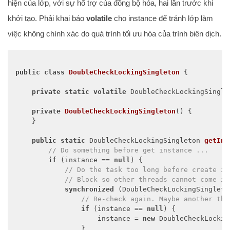
hiện của lớp, với sự hổ trợ của đồng bộ hóa, hai lần trước khi
khởi tạo. Phải khai báo
volatile
cho instance để tránh lớp làm
việc không chính xác do quá trình tối ưu hóa của trình biên dịch.
public
class
DoubleCheckLockingSingleton
{

private
static
volatile
 DoubleCheckLockingSingle
private
DoubleCheckLockingSingleton
()
{

    }

public
static
 DoubleCheckLockingSingleton 
getIns
// Do something before get instance ...
if
 (instance == 
null
) {

// Do the task too long before create in
// Block so other threads cannot come in
synchronized
 (DoubleCheckLockingSingleto
// Re-check again. Maybe another thr
if
 (instance == 
null
) {

                    instance = 
new
 DoubleCheckLockin
                }
