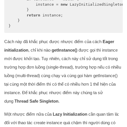
            instance = 
new
 LazyInitializedSingleton()
        }

return
 instance;

    }

}
Cách này đã khắc phục được nhược điểm của cách
Eager
initialization
, chỉ khi nào
getInstance()
được gọi thì instance
mới được khởi tạo. Tuy nhiên, cách này chỉ sử dụng tốt trong
trường hợp đơn luồng (single-thread), trường hợp nếu có nhiều
luồng (multi-thread) cùng chạy và cùng gọi hàm getInstance()
tại cùng một thời điểm thì có thể có nhiều hơn 1 thể hiện của
instance. Để khắc phục nhược điểm này chúng ta sử
dụng
Thread Safe Singleton
.
Một nhược điểm nữa của
Lazy Initialization
cần quan tâm là:
đối với thao tác create instance quá chậm thì người dùng có