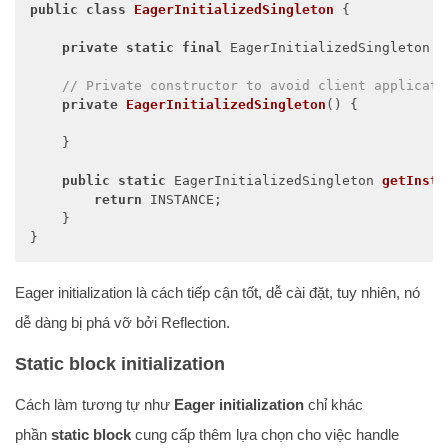
public
class
EagerInitializedSingleton
{

private
static
final
 EagerInitializedSingleton I
// Private constructor to avoid client applicati
private
EagerInitializedSingleton
()
{

    }

public
static
 EagerInitializedSingleton 
getInsta
return
 INSTANCE;

    }

}
Eager initialization là cách tiếp cận tốt, dễ cài đặt, tuy nhiên, nó
dễ dàng bị phá vỡ bởi Reflection.
Static block initialization
Cách làm tương tự như
Eager initialization
chỉ khác
phần
static block
cung cấp thêm lựa chọn cho việc handle