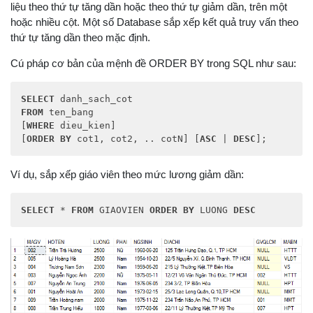
liệu theo thứ tự tăng dần hoặc theo thứ tự giảm dần, trên một
hoặc nhiều cột. Một số Database sắp xếp kết quả truy vấn theo
thứ tự tăng dần theo mặc định.
Cú pháp cơ bản của mệnh đề ORDER BY trong SQL như sau:
SELECT
FROM
 ten_bang 

[
WHERE
 dieu_kien] 

[
ORDER
BY
 cot1, cot2, .. cotN] [
ASC
 | 
DESC
];
Ví dụ, sắp xếp giáo viên theo mức lương giảm dần:
SELECT
 * 
FROM
 GIAOVIEN 
ORDER
BY
 LUONG 
DESC