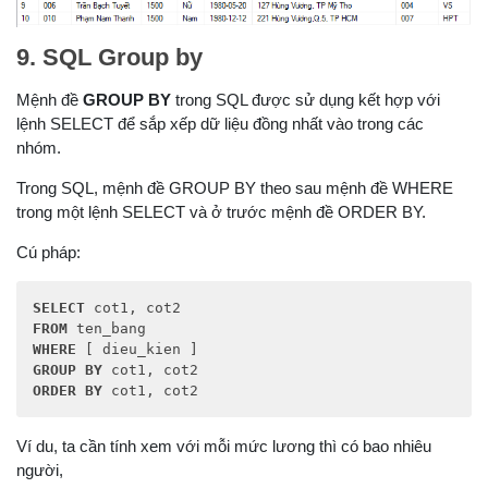
9. SQL Group by
Mệnh đề
GROUP BY
trong SQL được sử dụng kết hợp với
lệnh SELECT để sắp xếp dữ liệu đồng nhất vào trong các
nhóm.
Trong SQL, mệnh đề GROUP BY theo sau mệnh đề WHERE
trong một lệnh SELECT và ở trước mệnh đề ORDER BY.
Cú pháp:
SELECT
FROM
WHERE
GROUP
BY
ORDER
BY
 cot1, cot2
Ví du, ta cần tính xem với mỗi mức lương thì có bao nhiêu
người,