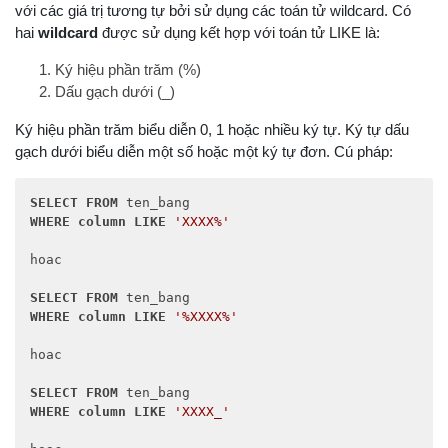
where
 (MAGV = 
'006'
)

với các giá trị tương tự bởi sử dụng các toán tử wildcard. Có
update
 GIAOVIEN

hai
wildcard
được sử dụng kết hợp với toán tử LIKE là:
set
 MABM = 
'HPT'
where
 (MAGV = 
'007'
)

Ký hiệu phần trăm (%)
update
 GIAOVIEN

Dấu gạch dưới (_)
set
 MABM = 
'HPT'
where
 (MAGV = 
'008'
)

Ký hiệu phần trăm biểu diễn 0, 1 hoặc nhiều ký tự. Ký tự dấu
update
 GIAOVIEN

gạch dưới biểu diễn một số hoặc một ký tự đơn. Cú pháp:
set
 MABM = 
'MMT'
where
 (MAGV = 
'009'
)

update
 GIAOVIEN

SELECT
FROM
set
 MABM = 
'HPT'
WHERE
column
LIKE
'XXXX%'
where
 (MAGV = 
'010'
)

GO
hoac 

SELECT
FROM
WHERE
column
LIKE
'%XXXX%'
hoac

SELECT
FROM
WHERE
column
LIKE
'XXXX_'