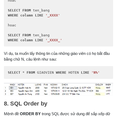
hoac

SELECT
FROM
WHERE
column
LIKE
'_XXXX'
hoac

SELECT
FROM
WHERE
column
LIKE
'_XXXX_'
Ví dụ, ta muốn lấy thông tin của những giáo viên có họ bắt đầu
bằng chữ N, câu lệnh như sau:
SELECT
 * 
FROM
 GIAOVIEN 
WHERE
 HOTEN 
LIKE
'N%'
8. SQL Order by
Mệnh đề
ORDER BY
trong SQL được sử dụng để sắp xếp dữ