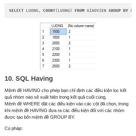
SELECT
 LUONG, 
COUNT
(LUONG) 
FROM
 GIAOVIEN 
GROUP
BY
 LU
10. SQL Having
Mệnh đề HAVING cho phép bạn chỉ định các điều kiện lọc kết
quả nhóm nào sẽ xuất hiện trong kết quả cuối cùng.
Mệnh đề WHERE đặt các điều kiện vào các cột đã chọn, trong
khi mệnh đề HAVING đưa ra các điều kiện đối với các nhóm
được tạo bởi mệnh đề GROUP BY.
Cú pháp: