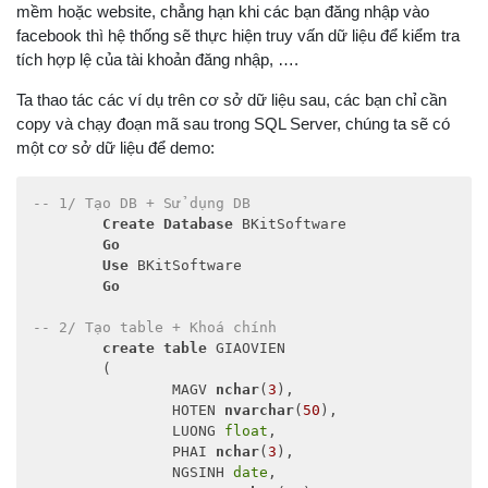
mềm hoặc website, chẳng hạn khi các bạn đăng nhập vào
facebook thì hệ thống sẽ thực hiện truy vấn dữ liệu để kiểm tra
tích hợp lệ của tài khoản đăng nhập, ….
Ta thao tác các ví dụ trên cơ sở dữ liệu sau, các bạn chỉ cần
copy và chạy đoạn mã sau trong SQL Server, chúng ta sẽ có
một cơ sở dữ liệu để demo:
-- 1/ Tạo DB + Sử dụng DB
Create
Database
 BKitSoftware

Go
Use
 BKitSoftware

Go
-- 2/ Tạo table + Khoá chính
create
table
 GIAOVIEN

	(

		MAGV 
nchar
(
3
),

		HOTEN 
nvarchar
(
50
),

		LUONG 
float
,

		PHAI 
nchar
(
3
),

		NGSINH 
date
,
