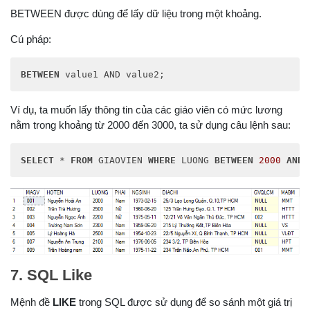
values
 (
'009'
,N
'Trần Hoàng nam'
,
2000.0
,N
'Nam
BETWEEN được dùng để lấy dữ liệu trong một khoảng.
Insert
Into
 GIAOVIEN(MAGV,HOTEN,LUONG,PHAI,N
values
 (
'010'
,N
'Phạm Nam Thanh'
,
1500.0
,N
'Nam
Cú pháp:
GO
BETWEEN
 value1 AND value2;
--Cập nhật thêm dữ liệu cho bảng GIAOVIEN
update
 GIAOVIEN

set
 MABM = 
'MMT'
Ví dụ, ta muốn lấy thông tin của các giáo viên có mức lương
where
 (MAGV = 
'001'
)

nằm trong khoảng từ 2000 đến 3000, ta sử dụng câu lệnh sau:
update
 GIAOVIEN

set
 MABM = 
'HTTT'
where
 (MAGV = 
'002'
)

SELECT
 * 
FROM
 GIAOVIEN 
WHERE
 LUONG 
BETWEEN
2000
AND
update
 GIAOVIEN

set
 MABM = 
'HTTT'
where
 (MAGV = 
'003'
)

update
 GIAOVIEN

set
 MABM = 
'VS'
where
 (MAGV = 
'004'
)

update
 GIAOVIEN

set
 MABM = N
'VLĐT'
where
 (MAGV = 
'005'
)

7. SQL Like
update
 GIAOVIEN

set
 MABM = 
'VS'
Mệnh đề
LIKE
trong SQL được sử dụng để so sánh một giá trị