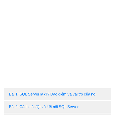
Bài 1: SQL Server là gì? Đặc điểm và vai trò của nó
Bài 2: Cách cài đặt và kết nối SQL Server