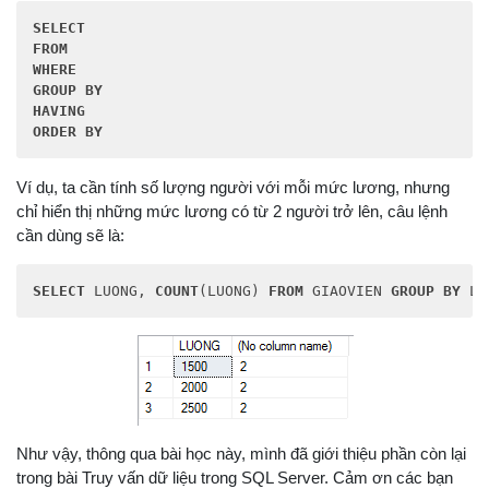
SELECT
FROM
WHERE
GROUP
BY
HAVING
ORDER
BY
Ví dụ, ta cần tính số lượng người với mỗi mức lương, nhưng
chỉ hiển thị những mức lương có từ 2 người trở lên, câu lệnh
cần dùng sẽ là:
SELECT
 LUONG, 
COUNT
(LUONG) 
FROM
 GIAOVIEN 
GROUP
BY
 LU
Như vậy, thông qua bài học này, mình đã giới thiệu phần còn lại
trong bài Truy vấn dữ liệu trong SQL Server. Cảm ơn các bạn