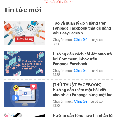
Tất cả bải viết >>
Tin tức mới
Tạo và quản lý đơn hàng trên
Fanpage Facebook thật dễ dàng
với EasyPageVn
Chia Sẻ
Chuyên mục:
| Lượt xem:
3360
Hướng dẫn cách cài đặt auto trả
lời Comment, Inbox trên
Fanpage Facebook
Chia Sẻ
Chuyên mục:
| Lượt xem:
3738
[THỦ THUẬT FACEBOOK]
Hướng dẫn thêm một bài viết
cho nhiều Fanpage cùng một lúc
Chia Sẻ
Chuyên mục:
| Lượt xem:
3133
Hướng dẫn tổng hợp tin nhắn từ