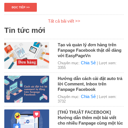
ĐỌC TIẾP >>
Tất cả bải viết >>
Tin tức mới
Tạo và quản lý đơn hàng trên
Fanpage Facebook thật dễ dàng
với EasyPageVn
Chia Sẻ
Chuyên mục:
| Lượt xem:
3355
Hướng dẫn cách cài đặt auto trả
lời Comment, Inbox trên
Fanpage Facebook
Chia Sẻ
Chuyên mục:
| Lượt xem:
3732
[THỦ THUẬT FACEBOOK]
Hướng dẫn thêm một bài viết
cho nhiều Fanpage cùng một lúc