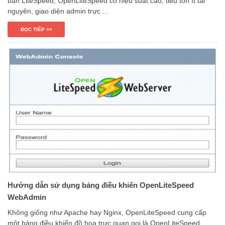
bản LiteSpeed, OpenLiteSpeed có hiệu suất cao, tiêu tốn ít tài
nguyên, giao diện admin trực ...
ĐỌC TIẾP >>
Hướng dẫn sử dụng bảng điều khiển OpenLiteSpeed
WebAdmin
Không giống như Apache hay Nginx, OpenLiteSpeed cung cấp
một bảng điều khiển đồ hoạ trực quan gọi là OpenLiteSpeed