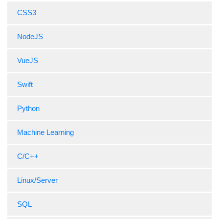
CSS3
NodeJS
VueJS
Swift
Python
Machine Learning
C/C++
Linux/Server
SQL