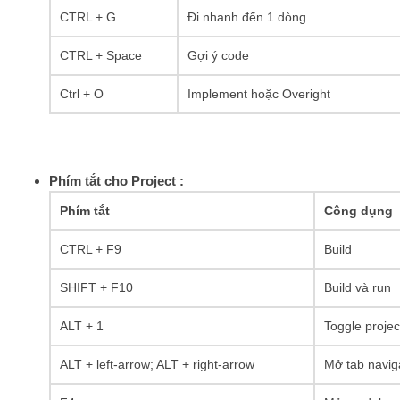
CTRL + G
Đi nhanh đến 1 dòng
CTRL + Space
Gợi ý code
Ctrl + O
Implement hoặc Overight
Phím tắt cho Project :
Phím tắt
Công dụng
CTRL + F9
Build
SHIFT + F10
Build và run
ALT + 1
Toggle project 
ALT + left-arrow; ALT + right-arrow
Mở tab navig