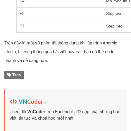
F4
Mở module se
F8
Step over
F7
Step into
Trên đây là một số phím tắt thông dụng khi lập trình Android
studio, hi vọng thông qua bài viết này các bạn có thể code
nhanh và dễ dàng hơn.
Tags
Theo dõi
VnCoder
trên Facebook, để cập nhật những bài
viết, tin tức và khoá học mới nhất!