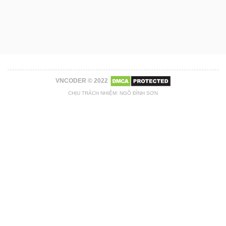
VNCODER © 2022
CHỊU TRÁCH NHIỆM: NGÔ ĐÌNH SƠN