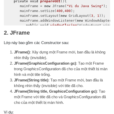
private
void
prepareGUI
(
)
{

      mainFrame = 
new
 JFrame(
"Vi du Java Swing"
);

      mainFrame.setSize(
400
,
400
);

      mainFrame.setLayout(
new
 GridLayout(
3
, 
1
));

      mainFrame.addWindowListener(
new
 WindowAdapter()
public
void
windowClosing
(
WindowEvent windo
            System.exit(
0
);

2. JFrame
         }        

      });    

Lớp này bao gồm các Constructor sau:
      headerLabel = 
new
 JLabel(
""
, JLabel.CENTER);   
      statusLabel = 
new
 JLabel(
""
,JLabel.CENTER);    
JFrame()
: Xây dựng một Frame mới, ban đầu là không
nhìn thấy (invisible).
      statusLabel.setSize(
350
,
100
);

JFrame(GraphicsConfiguration gc)
: Tạo một Frame
trong GraphicsConfiguration đã cho của một thiết bị màn
      msglabel = 
new
 JLabel(
"Chao mung ban den voi b
hình và một title trống.
      controlPanel = 
new
 JPanel();

JFrame(String title)
: Tạo một Frame mới, ban đầu là
      controlPanel.setLayout(
new
 FlowLayout());

không nhìn thấy (invisible) với title đã cho.
JFrame(String title, GraphicsConfiguration gc)
: Tạo
      mainFrame.
add
(headerLabel);

một Frame với title đã cho và GraphicsConfiguration đã
      mainFrame.
add
(controlPanel);

cho của một thiết bị màn hình.
      mainFrame.
add
(statusLabel);

      mainFrame.setVisible(
true
);  

Ví dụ:
   }
