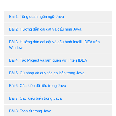
this
.message = message; 

         setSize(
300
, 
300
);       

         setLocationRelativeTo(parent);         

Bài 1: Tổng quan ngôn ngữ Java
      }

public
void
paint
(Graphics g)
Bài 2: Hướng dẫn cài đặt và cấu hình Java
{ 

super
.paint(g);

Bài 3: Hướng dẫn cài đặt và cấu hình Intellij IDEA trên
         g.drawRect(
0
,
0
,getSize().width - 
1
,getSize(
         g.drawString(message,
50
,
150
); 

Window
      } 

   }

Bài 4: Tạo Project và làm quen với Intelij IDEA
}
Bài 5: Cú pháp và quy tắc cơ bản trong Java
Bài 6: Các kiểu dữ liệu trong Java
Bài 7: Các kiểu biến trong Java
Bài 8: Toán tử trong Java