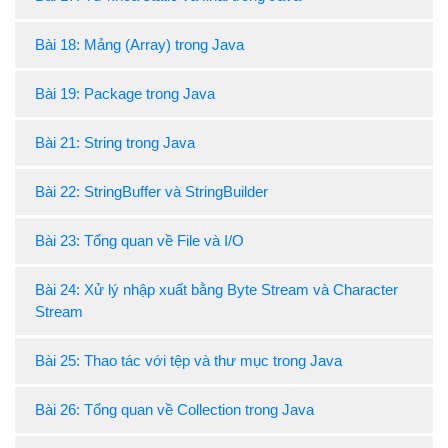
Bài 18: Mảng (Array) trong Java
Bài 19: Package trong Java
Bài 21: String trong Java
Bài 22: StringBuffer và StringBuilder
Bài 23: Tổng quan về File và I/O
Bài 24: Xử lý nhập xuất bằng Byte Stream và Character
Stream
Bài 25: Thao tác với tệp và thư mục trong Java
Bài 26: Tổng quan về Collection trong Java