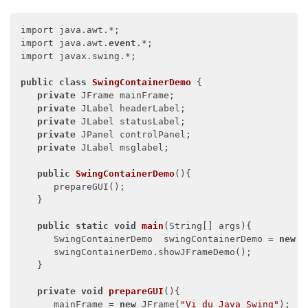
private
void
showJPanelDemo
(
)
{

import java.awt.*;

      headerLabel.setText(
"Container in action: JPan
import java.awt.
event
.*;

import javax.swing.*;

      JPanel panel = 
new
 JPanel();

      panel.setBackground(Color.magenta);

public
class
SwingContainerDemo
 {

      panel.setLayout(
new
 FlowLayout());        

private
 JFrame mainFrame;

      panel.
add
(msglabel);

private
 JLabel headerLabel;

private
 JLabel statusLabel;

      controlPanel.
add
(panel);        

private
 JPanel controlPanel;

      mainFrame.setVisible(
true
);      

private
 JLabel msglabel;

   }   

}

public
SwingContainerDemo
(
)
{

Theo dõi chúng tôi miễn phí trê
      prepareGUI();

   }

public
static
void
main
(
String[] args
)
{

      SwingContainerDemo  swingContainerDemo = 
new
 S
      swingContainerDemo.showJFrameDemo();

   }

private
void
prepareGUI
(
)
{

      mainFrame = 
new
 JFrame(
"Vi du Java Swing"
);
