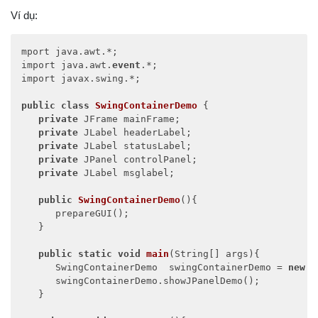
Ví dụ:
mport java.awt.*;

import java.awt.
event
.*;

import javax.swing.*;

public
class
SwingContainerDemo
 {

private
 JFrame mainFrame;

private
 JLabel headerLabel;

private
 JLabel statusLabel;

private
 JPanel controlPanel;

private
 JLabel msglabel;

public
SwingContainerDemo
(
)
{

      prepareGUI();

   }

public
static
void
main
(
String[] args
)
{

      SwingContainerDemo  swingContainerDemo = 
new
 S
      swingContainerDemo.showJPanelDemo();

   }
