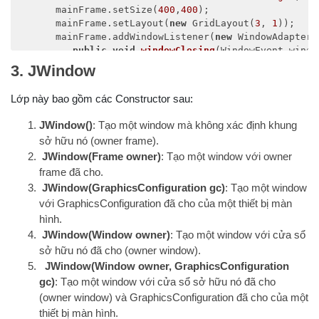
      mainFrame.setSize(
400
,
400
);

      mainFrame.setLayout(
new
 GridLayout(
3
, 
1
));

      mainFrame.addWindowListener(
new
 WindowAdapter()
public
void
windowClosing
(
WindowEvent windo
            System.exit(
0
);

3. JWindow
         }        

      });    

Lớp này bao gồm các Constructor sau:
      headerLabel = 
new
 JLabel(
""
, JLabel.CENTER);   
      statusLabel = 
new
 JLabel(
""
,JLabel.CENTER);    
JWindow()
: Tạo một window mà không xác định khung
sở hữu nó (owner frame).
      statusLabel.setSize(
350
,
100
);

JWindow(Frame owner)
: Tạo một window với owner
frame đã cho.
      msglabel = 
new
 JLabel(
"Chao mung ban den voi b
JWindow(GraphicsConfiguration gc)
: Tạo một window
      controlPanel = 
new
 JPanel();

với GraphicsConfiguration đã cho của một thiết bị màn
      controlPanel.setLayout(
new
 FlowLayout());

hình.
JWindow(Window owner)
: Tạo một window với cửa sổ
      mainFrame.
add
(headerLabel);

sở hữu nó đã cho (owner window).
      mainFrame.
add
(controlPanel);

JWindow(Window owner, GraphicsConfiguration
      mainFrame.
add
(statusLabel);

      mainFrame.setVisible(
true
);  

gc)
: Tạo một window với cửa sổ sở hữu nó đã cho
   }

(owner window) và GraphicsConfiguration đã cho của một
thiết bị màn hình.