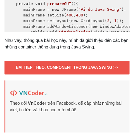
private
void
prepareGUI
()
{

      mainFrame = 
new
 JFrame(
"Vi du Java Swing"
);

      mainFrame.setSize(
400
,
400
);

      mainFrame.setLayout(
new
 GridLayout(
3
, 
1
));

      mainFrame.addWindowListener(
new
 WindowAdapter()
public
void
windowClosing
(WindowEvent windo
            System.exit(
0
);

Như vậy, thông qua bài học này, mình đã giới thiệu đến các bạn
         }        

những container thông dụng trong Java Swing.
      });    

      headerLabel = 
new
 JLabel(
""
, JLabel.CENTER);   
      statusLabel = 
new
 JLabel(
""
,JLabel.CENTER);    
BÀI TIẾP THEO: COMPONENT TRONG JAVA SWING >>
      statusLabel.setSize(
350
,
100
);

      msglabel = 
new
 JLabel(
"Chao mung ban den voi b
         , JLabel.CENTER);

      controlPanel = 
new
 JPanel();

Theo dõi
VnCoder
trên Facebook, để cập nhật những bài
      controlPanel.setLayout(
new
 FlowLayout());

viết, tin tức và khoá học mới nhất!
      mainFrame.add(headerLabel);

      mainFrame.add(controlPanel);

      mainFrame.add(statusLabel);
