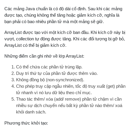
Các mảng Java chuẩn là có độ dài cố định. Sau khi các mảng
được tạo, chúng không thể tăng hoặc giảm kích cỡ, nghĩa là
bạn phải có bao nhiêu phần tử mà một mảng sẽ giữ.
ArrayList được tạo với một kích cỡ ban đầu. Khi kích cỡ này bị
vượt, collection tự động được tăng. Khi các đối tượng bị gỡ bỏ,
ArrayList có thể bị giảm kích cỡ.
Những điểm cần ghi nhớ về lớp ArrayList:
Có thể chứa các phần tử trùng lặp.
Duy trì thứ tự của phần tử được thêm vào.
Không đồng bộ (non-synchronized).
Cho phép truy cập ngẫu nhiên, tốc độ truy xuất (get) phần
tử nhanh vì nó lưu dữ liệu theo chỉ mục.
Thao tác thêm/ xóa (add/ remove) phần tử chậm vì cần
nhiều sự dịch chuyển nếu bất kỳ phần tử nào thêm/ xoá
khỏi danh sách.
Phương thức khởi tạo: