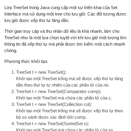
Lớp TreeSet trong Java cung cấp một sự triển khai của Set
Interface mà sử dụng một tree cho lưu giữ. Các đối tượng được
lưu giữ được xếp thứ tự tăng dần.
Thời gian truy cập và thu nhận dữ liệu là khá nhanh, làm cho
TreeSet như là một lựa chọn tuyệt vời khi lưu giữ một lượng lớn
thông tin đã xếp thứ tự mà phải được tìm kiếm một cách nhanh
chóng.
Phương thức khởi tạo:
TreeSet t = new TreeSet();
Khởi tạo một TreeSet trống mà sẽ được xếp thứ tự tăng
dần theo thứ tự tự nhiên của các phần tử của nó.
TreeSet t = new TreeSet(Comparator comp);
Khởi tạo một TreeSet mà chứa các phần tử của c.
TreeSet t = new TreeSet(Collection col);
Khởi tạo một TreeSet trống mà sẽ được xếp thứ tự theo
bộ so sánh được xác định bởi comp.
TreeSet t = new TreeSet(SortedSet s);
Khởi tạo một TreeSet mà chứa các phần tử của ss.