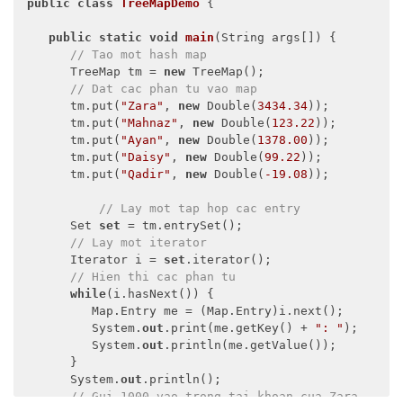
public
class
TreeMapDemo
 {

public
static
void
main
(
String args[]
)
 {

// Tao mot hash map
      TreeMap tm = 
new
 TreeMap();

// Dat cac phan tu vao map
      tm.put(
"Zara"
, 
new
 Double(
3434.34
));

      tm.put(
"Mahnaz"
, 
new
 Double(
123.22
));

      tm.put(
"Ayan"
, 
new
 Double(
1378.00
));

      tm.put(
"Daisy"
, 
new
 Double(
99.22
));

      tm.put(
"Qadir"
, 
new
 Double(
-19.08
));

// Lay mot tap hop cac entry
      Set 
set
 = tm.entrySet();

// Lay mot iterator
      Iterator i = 
set
.iterator();

// Hien thi cac phan tu
while
(i.hasNext()) {

         Map.Entry me = (Map.Entry)i.next();

         System.
out
.print(me.getKey() + 
": "
);

         System.
out
.println(me.getValue());

      }

      System.
out
.println();

// Gui 1000 vao trong tai khoan cua Zara