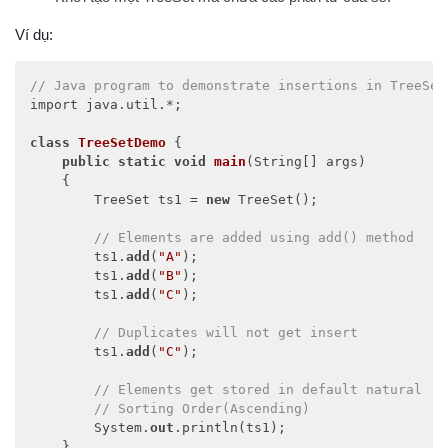
Ví dụ:
// Java program to demonstrate insertions in TreeSet
import java.util.*; 

class
TreeSetDemo
 { 

public
static
void
main
(
String[] args
)
    { 

        TreeSet ts1 = 
new
 TreeSet(); 

// Elements are added using add() method 
        ts1.
add
(
"A"
); 

        ts1.
add
(
"B"
); 

        ts1.
add
(
"C"
); 

// Duplicates will not get insert 
        ts1.
add
(
"C"
); 

// Elements get stored in default natural 
// Sorting Order(Ascending) 
        System.
out
.println(ts1); 

    } 
