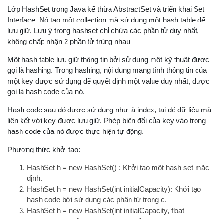
        System.
out
.println(
"Size of linked list = "
 
Lớp HashSet trong Java kế thừa AbstractSet và triển khai Set
// Get and set elements from linked list 
Interface. Nó tạo một collection mà sử dụng một hash table để
        Object element = 
object
.
get
(
2
); 

lưu giữ. Lưu ý trong hashset chỉ chứa các phần tử duy nhất,
        System.
out
.println(
"Element returned by get(
không chấp nhận 2 phần tử trùng nhau
object
.
set
(
2
, 
"Y"
); 

        System.
out
.println(
"Linked list after change
Một hash table lưu giữ thông tin bởi sử dụng một kỹ thuật được
    } 

gọi là hashing. Trong hashing, nội dung mang tính thông tin của
}
một key được sử dụng để quyết định một value duy nhất, được
gọi là hash code của nó.
Hash code sau đó được sử dụng như là index, tại đó dữ liệu mà
liên kết với key được lưu giữ. Phép biến đổi của key vào trong
hash code của nó được thực hiện tự động.
Phương thức khởi tạo:
HashSet h = new HashSet() : Khởi tạo một hash set mặc
định.
HashSet h = new HashSet(int initialCapacity): Khởi tạo
hash code bởi sử dụng các phần tử trong c.
HashSet h = new HashSet(int initialCapacity, float