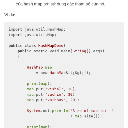
của hash map bởi sử dụng các tham số của nó.
Ví dụ:
import
import
 java.util.Map; 

public
class
HashMapDemo
{ 

public
static
 void main(
String
[] args) 

    { 

HashMap
map
            = new 
HashMap
&lt;&gt;(); 

print
(
map
); 

map
.put(
"vishal"
, 
10
); 

map
.put(
"sachin"
, 
30
); 

map
.put(
"vaibhav"
, 
20
); 

System
.out.
println
(
"Size of map is:- "
                           + 
map
.size()); 

print
(
map
); 
