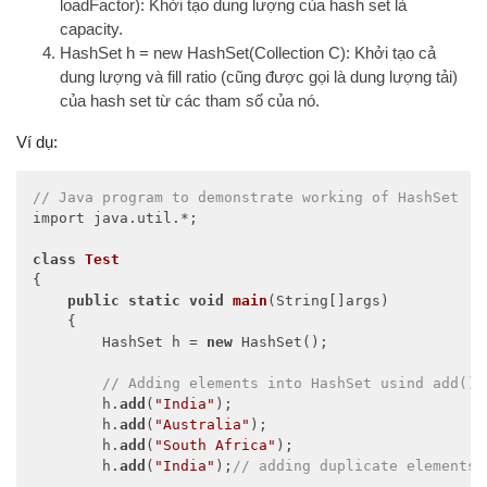
loadFactor): Khởi tạo dung lượng của hash set là
capacity.
HashSet h = new HashSet(Collection C): Khởi tạo cả
dung lượng và fill ratio (cũng được gọi là dung lượng tải)
của hash set từ các tham số của nó.
Ví dụ:
// Java program to demonstrate working of HashSet 
import java.util.*; 

class
Test
{ 

public
static
void
main
(
String[]args
)
    { 

        HashSet h = 
new
 HashSet(); 

// Adding elements into HashSet usind add() 
        h.
add
(
"India"
); 

        h.
add
(
"Australia"
); 

        h.
add
(
"South Africa"
); 

        h.
add
(
"India"
);
// adding duplicate elements 