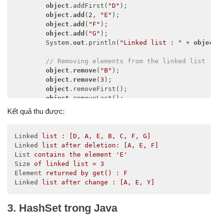
object
.addFirst(
"D"
); 

object
.
add
(
2
, 
"E"
); 

object
.
add
(
"F"
); 

object
.
add
(
"G"
); 

        System.
out
.println(
"Linked list : "
 + 
object
// Removing elements from the linked list 
object
.
remove
(
"B"
); 

object
.
remove
(
3
); 

object
.removeFirst(); 

object
.removeLast(); 

        System.
out
.println(
"Linked list after deleti
Kết quả thu được:
// Finding elements in the linked list 
        boolean status = 
object
.contains(
"E"
); 

Linked
list : [D, A, E, B, C, F, G]
Linked
list after deletion: [A, E, F]
if
(status) 

List
contains the element 'E' 
            System.
out
.println(
"List contains the el
Size
of linked list = 3
else
Element
returned by get() : F
            System.
out
.println(
"List doesn't contain
Linked
list after change : [A, E, Y]
// Number of elements in the linked list 
3. HashSet trong Java
int
 size = 
object
.size(); 
