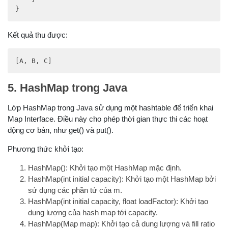
}
Kết quả thu được:
[A, B, C]
5. HashMap trong Java
Lớp HashMap trong Java sử dụng một hashtable để triển khai
Map Interface. Điều này cho phép thời gian thực thi các hoạt
động cơ bản, như get() và put().
Phương thức khởi tạo:
HashMap(): Khởi tạo một HashMap mặc định.
HashMap(int initial capacity): Khởi tạo một HashMap bởi
sử dụng các phần tử của m.
HashMap(int initial capacity, float loadFactor): Khởi tạo
dung lượng của hash map tới capacity.
HashMap(Map map): Khởi tạo cả dung lượng và fill ratio