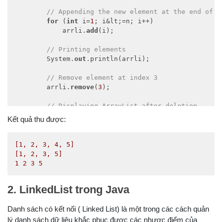
// Appending the new element at the end of t
for
 (
int
 i=
1
; i&lt;=n; i++) 

            arrli.
add
(i); 

// Printing elements 
        System.
out
.println(arrli); 

// Remove element at index 3 
        arrli.
remove
(
3
); 

// Displaying ArrayList after deletion 
        System.
out
.println(arrli); 

Kết quả thu được:
// Printing elements one by one 
for
 (
int
 i=
0
; i
[1,
2
,
3
,
4
,
5
]
[1,
2
,
3
,
5
]
1
2
3
5
2. LinkedList trong Java
Danh sách có kết nối ( Linked List) là một trong các cách quản
lý danh sách dữ liệu khắc phục được các nhược điểm của