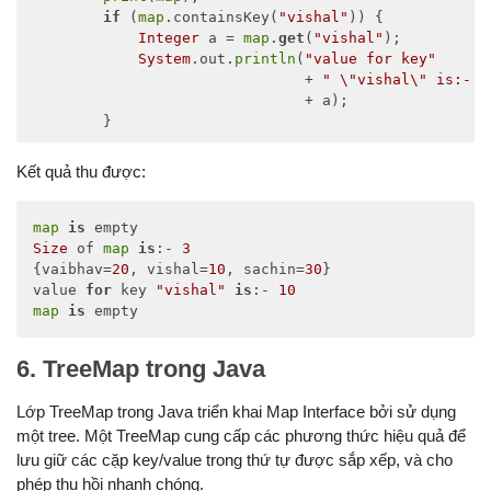
if
 (
map
.containsKey(
"vishal"
)) { 

Integer
 a = 
map
.
get
(
"vishal"
); 

System
.out.
println
(
"value for key"
                               + 
" \"vishal\" is:- "
                               + a); 

        } 

map
.clear(); 

Kết quả thu được:
print
(
map
); 

    } 

map
is
public
static
 void 
print
(
Map
map
) 

Size
 of 
map
is
:- 
3
    { 

{vaibhav=
20
, vishal=
10
, sachin=
30
}

if
 (
map
.isEmpty()) { 

value 
for
 key 
"vishal"
is
:- 
10
System
.out.
println
(
"map is empty"
); 

map
is
 empty
        } 

6. TreeMap trong Java
else
 { 

System
.out.
println
(
map
); 

Lớp TreeMap trong Java triển khai Map Interface bởi sử dụng
        } 

    } 

một tree. Một TreeMap cung cấp các phương thức hiệu quả để
}
lưu giữ các cặp key/value trong thứ tự được sắp xếp, và cho
phép thu hồi nhanh chóng.