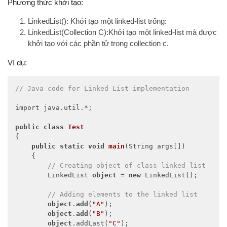
Phương thức khởi tạo:
LinkedList(): Khởi tạo một linked-list trống:
LinkedList(Collection C):Khởi tạo một linked-list mà được
khởi tạo với các phần tử trong collection c.
Ví dụ:
// Java code for Linked List implementation 
import java.util.*; 

public
class
Test
{ 

public
static
void
main
(
String args[]
)
    { 

// Creating object of class linked list 
        LinkedList 
object
 = 
new
 LinkedList(); 

// Adding elements to the linked list 
object
.
add
(
"A"
); 

object
.
add
(
"B"
); 

object
.addLast(
"C"
); 
