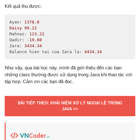
double
 balance = ((Double)tm.
get
(
"Zara"
)).doub
Kết quả thu được:
      tm.put(
"Zara"
, 
new
 Double(balance + 
1000
));

      System.
out
.println(
"Balance hien tai cua Zara 
      tm.
get
(
"Zara"
));

Ayan:
1378.0
   }

Daisy
99.22
}
Mahnaz:
123.22
Qadir:
-19.08
Zara:
3434.34
Balance hien tai cua Zara la:
4434.34
Như vậy, qua bài học này, mình đã giới thiệu đến các bạn
những class thường được sử dụng trong Java khi thao tác với
tập hợp. Cảm ơn các bạn đã đọc.
BÀI TIẾP THEO: KHÁI NIỆM XỬ LÝ NGOẠI LỆ TRONG
JAVA >>