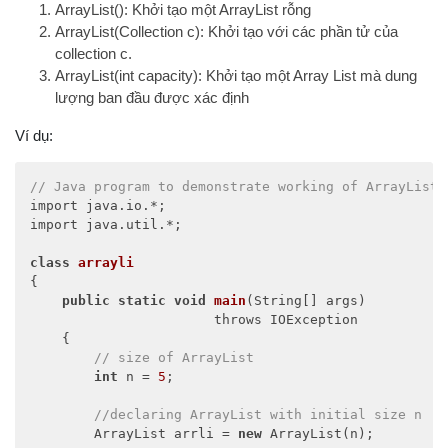
ArrayList(): Khởi tạo một ArrayList rỗng
ArrayList(Collection c): Khởi tạo với các phần tử của
collection c.
ArrayList(int capacity): Khởi tạo một Array List mà dung
lượng ban đầu được xác định
Ví dụ:
// Java program to demonstrate working of ArrayList 
import java.io.*; 

import java.util.*; 

class
arrayli
{ 

public
static
void
main
(
String[] args
) 

                       throws IOException
    { 

// size of ArrayList 
int
 n = 
5
; 

//declaring ArrayList with initial size n 
        ArrayList arrli = 
new
 ArrayList(n); 
