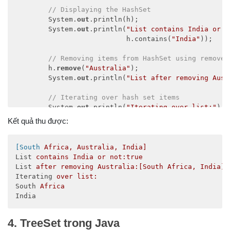
// Displaying the HashSet 
        System.
out
.println(h); 

        System.
out
.println(
"List contains India or n
                           h.contains(
"India"
)); 

// Removing items from HashSet using remove(
        h.
remove
(
"Australia"
); 

        System.
out
.println(
"List after removing Aust
// Iterating over hash set items 
        System.
out
.println(
"Iterating over list:"
); 

        Iterator i = h.iterator(); 

Kết quả thu được:
while
 (i.hasNext()) 

            System.
out
.println(i.next()); 

    } 

[South
Africa, Australia, India]
}
List
contains India or not:true
List
after removing Australia:[South Africa, India]
Iterating
over list:
South
Africa
India
4. TreeSet trong Java