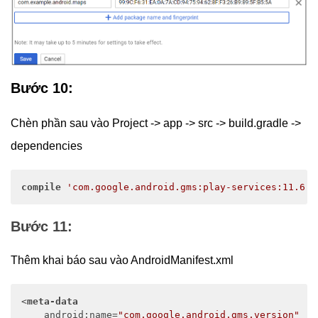
Bước 10:
Chèn phần sau vào Project -> app -> src -> build.gradle ->
dependencies
compile
'com.google.android.gms:play-services:11.6.0
Bước 11:
Thêm khai báo sau vào AndroidManifest.xml
<
meta-data
android:name
=
"com.google.android.gms.version"