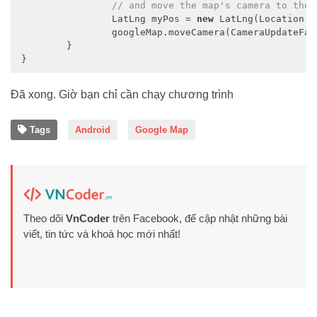
// and move the map's camera to the 
		LatLng myPos = 
new
 LatLng(Location.g
		googleMap.moveCamera(CameraUpdateFactory.newLatLng(myPos)); 

	} 

Đã xong. Giờ bạn chỉ cần chạy chương trình
Tags
Android
Google Map
Theo dõi
VnCoder
trên Facebook, để cập nhật những bài
viết, tin tức và khoá học mới nhất!