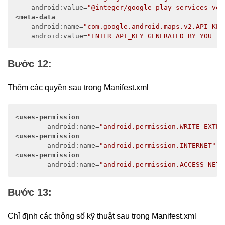
android:value
=
"@integer/google_play_services_ver
<
meta-data
android:name
=
"com.google.android.maps.v2.API_KEY
android:value
=
"ENTER API_KEY GENERATED BY YOU IN
Bước 12:
Thêm các quyền sau trong Manifest.xml
<
uses-permission
android:name
=
"android.permission.WRITE_EXTER
<
uses-permission
android:name
=
"android.permission.INTERNET"
 /
<
uses-permission
android:name
=
"android.permission.ACCESS_NETW
Bước 13:
Chỉ định các thông số kỹ thuật sau trong Manifest.xml