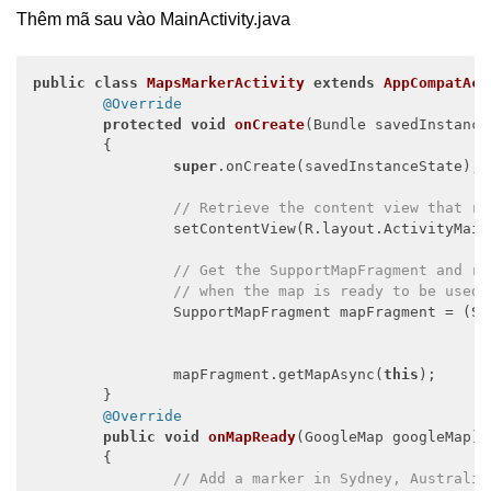
Thêm mã sau vào MainActivity.java
public
class
MapsMarkerActivity
extends
AppCompatAct
@Override
protected
void
onCreate
(Bundle savedInstance
{ 

super
.onCreate(savedInstanceState); 

// Retrieve the content view that re
		setContentView(R.layout.ActivityMain); 

// Get the SupportMapFragment and re
// when the map is ready to be used.
		SupportMapFragment mapFragment = (SupportMapFragment) 

											getSupportFr
												.findFragm
		mapFragment.getMapAsync(
this
); 

	} 

@Override
public
void
onMapReady
(GoogleMap googleMap)
{ 

// Add a marker in Sydney, Australia