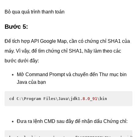
Bỏ qua quá trình thanh toán
Bước 5:
Để tích hợp API Google Map, cần có chứng chỉ SHA1 của
máy. Vì vậy, để tìm chứng chỉ SHA1, hãy làm theo các
bước dưới đây:
Mở Command Prompt và chuyển đến Thư mục bin
Java của bạn
cd
C
:\
Program
Files
\
Java
\
jdk1
.8
.0_91
\
bin
Đưa ra lệnh CMD sau đây để nhận dấu Chứng chỉ: