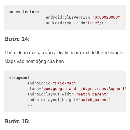
<
uses-feature
android:glEsVersion
=
"0x00020000"
android:required
=
"true"
/>
Bước 14:
Thêm đoạn mã sau vào activity_main.xml để thêm Google
Maps vào hoạt động của bạn
<
fragment
android:id
=
"@+id/map"
class
=
"com.google.android.gms.maps.SupportMa
android:layout_width
=
"match_parent"
android:layout_height
=
"match_parent"
	/>
Bước 15: