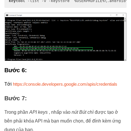
keytool
 -list -v -keystore “%USERPROFILE%\.android\
d
Bước 6:
Tới
https://console.developers.google.com/apis/credentials
Bước 7:
Trong phần
API keys
, nhấp vào
nút Bút chì
được tạo ở
bên phải khóa API mà bạn muốn chọn, để đính kèm ứng
dụng của bạn.