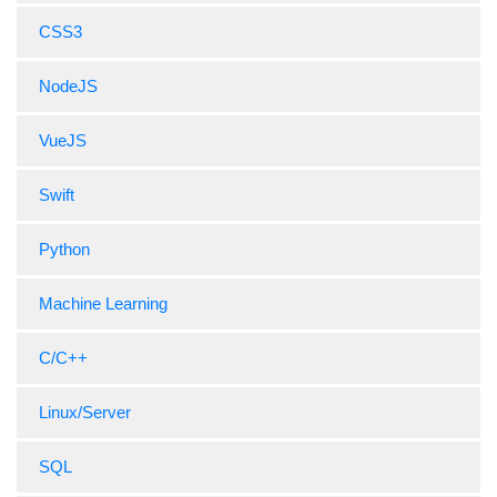
CSS3
NodeJS
VueJS
Swift
Python
Machine Learning
C/C++
Linux/Server
SQL