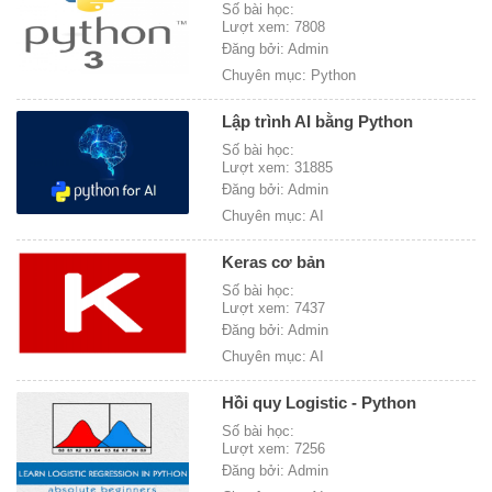
Số bài học:
Lượt xem: 7808
Đăng bởi: Admin
Chuyên mục: Python
Lập trình AI bằng Python
Số bài học:
Lượt xem: 31885
Đăng bởi: Admin
Chuyên mục: AI
Keras cơ bản
Số bài học:
Lượt xem: 7437
Đăng bởi: Admin
Chuyên mục: AI
Hồi quy Logistic - Python
Số bài học:
Lượt xem: 7256
Đăng bởi: Admin