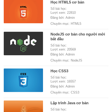
Học HTML5 cơ bản
Số bài học:
Lượt xem: 22810
Đăng bởi: Admin
Chuyên mục: HTML5
NodeJS cơ bản cho người mới
bắt đầu
Số bài học:
Lượt xem: 20569
Đăng bởi: Admin
Chuyên mục: NodeJS
Học CSS3
Số bài học:
Lượt xem: 16557
Đăng bởi: Admin
Chuyên mục: CSS3
Lập trình Java cơ bản
Số bài học: