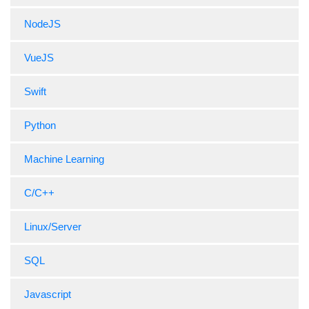
NodeJS
VueJS
Swift
Python
Machine Learning
C/C++
Linux/Server
SQL
Javascript