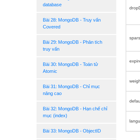
database
drop
Bài 28: MongoDB - Truy vấn
Covered
spar
Bài 29: MongoDB - Phân tích
truy vấn
expi
Bài 30: MongoDB - Toán tử
Atomic
weig
Bài 31: MongoDB - Chỉ mục
nâng cao
defa
Bài 32: MongoDB - Hạn chế chỉ
mục (index)
lang
Bài 33: MongoDB - ObjectID