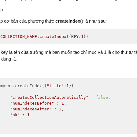
áp
p cơ bản của phương thức
createIndex
() là như sau:
.COLLECTION_NAME
.createIndex
({
KEY
:
1
})
 key là tên của trường mà bạn muốn tạo chỉ mục và 1 là cho thứ tự t
 dụng -1.
.mycol.createIndex({
"title"
:
1
})

"createdCollectionAutomatically"
 : 
false
,

"numIndexesBefore"
 : 
1
,

"numIndexesAfter"
 : 
2
,

"ok"
 : 
1