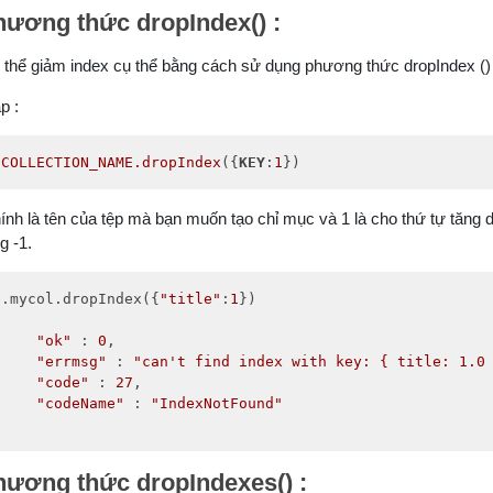
hương thức dropIndex() :
 thể giảm index cụ thể bằng cách sử dụng phương thức dropIndex 
p :
.COLLECTION_NAME
.dropIndex
({
KEY
:
1
})
ính là tên của tệp mà bạn muốn tạo chỉ mục và 1 là cho thứ tự tăng 
g -1.
b.mycol.dropIndex({
"title"
:
1
})

"ok"
 : 
0
,

"errmsg"
 : 
"can't find index with key: { title: 1.0
"code"
 : 
27
,

"codeName"
 : 
"IndexNotFound"
hương thức dropIndexes() :