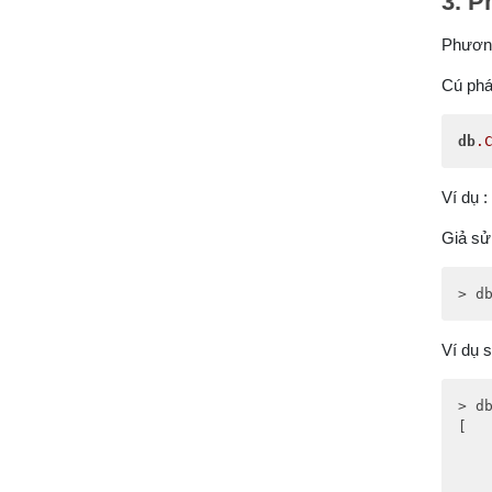
3. P
Phương
Cú phá
db
.
Ví dụ :
Giả sử 
> d
Ví dụ s
> db
[
	