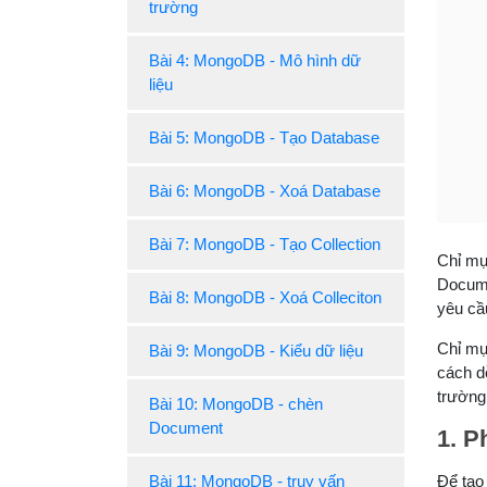
trường
Bài 4: MongoDB - Mô hình dữ
liệu
Bài 5: MongoDB - Tạo Database
Bài 6: MongoDB - Xoá Database
Bài 7: MongoDB - Tạo Collection
Chỉ mụ
Docume
Bài 8: MongoDB - Xoá Colleciton
yêu cầ
Chỉ mục
Bài 9: MongoDB - Kiểu dữ liệu
cách d
trường
Bài 10: MongoDB - chèn
Document
1. P
Bài 11: MongoDB - truy vấn
Để tạo