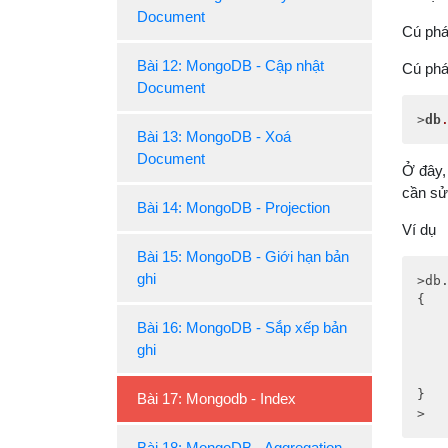
Document
Cú ph
Bài 12: MongoDB - Cập nhật
Cú phá
Document
>
db
Bài 13: MongoDB - Xoá
Document
Ở đây,
cần sử
Bài 14: MongoDB - Projection
Ví dụ
Bài 15: MongoDB - Giới hạn bản
ghi
>db
{

Bài 16: MongoDB - Sắp xếp bản
ghi
}

Bài 17: Mongodb - Index
>
Bài 18: MongoDB - Aggregation