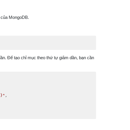
() của MongoDB.
dần. Để tạo chỉ mục theo thứ tự giảm dần, bạn cần
 }"
,
