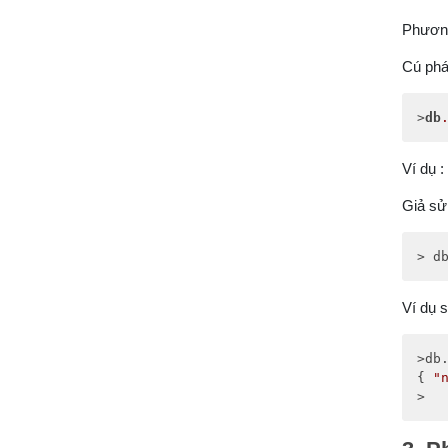
Phương
Cú phá
>
db
Ví dụ :
Giả sử 
> d
Ví dụ s
>db
{ 
"
>