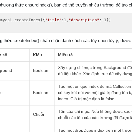
phương thức ensureIndex(), bạn có thể truyền nhiều trường, để tạo c
.mycol.createIndex({
"title"
:1,
"description"
:-1})
 thức createIndex() chấp nhận danh sách các tùy chọn tùy ý, được l
 số
Kiểu
Miêu tả
Xây dựng chỉ mục trong Background để
ground
Boolean
dữ liệu khác. Xác định true để xây dựng
Tạo một unique index để mà Collectio
ue
Boolean
có key kết nối với một giá trị đang tồn t
index. Giá trị mặc định là false
Tên của chỉ mục. Nếu không được xác 
e
Chuỗi
chuỗi các tên của các trường đã được l
Tạo một dropDups index trên một trườn