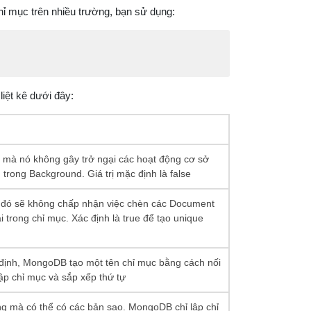
hỉ mục trên nhiều trường, bạn sử dụng:
iệt kê dưới đây:
 mà nó không gây trở ngại các hoạt động cơ sở
 trong Background. Giá trị mặc định là false
n đó sẽ không chấp nhận việc chèn các Document
ại trong chỉ mục. Xác định là true để tạo unique
định, MongoDB tạo một tên chỉ mục bằng cách nối
ập chỉ mục và sắp xếp thứ tự
g mà có thể có các bản sao. MongoDB chỉ lập chỉ