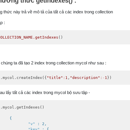
hương thức getIndexes() :
 thức này trả về mô tả của tất cả các index trong collection
p :
COLLECTION_NAME
.getIndexes
()
chúng ta đã tạo 2 index trong collection mycol như sau :
b.mycol.createIndex({
"title"
:
1
,
"description"
:-
1
})
au lấy tất cả các index trong mycol bộ sưu tập -
.mycol.getIndexes()

{

"v"
 : 2,

"key"
 : {
