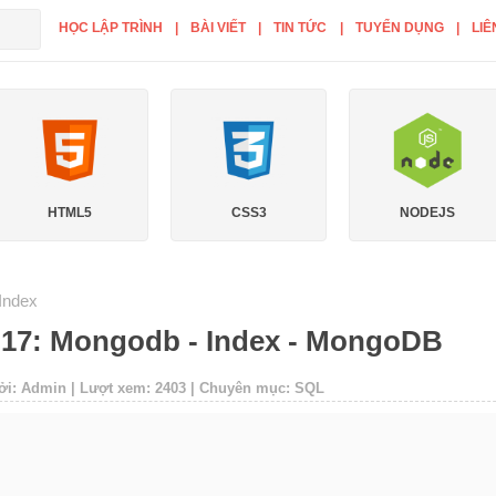
HỌC LẬP TRÌNH
|
BÀI VIẾT
|
TIN TỨC
|
TUYỂN DỤNG
|
LIÊ
CSS3
NODEJS
VUEJS
Index
 17: Mongodb - Index - MongoDB
ởi: Admin | Lượt xem: 2403 | Chuyên mục: SQL