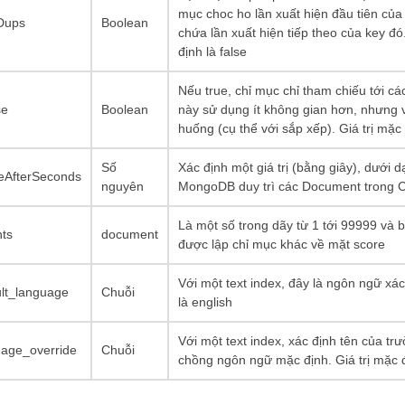
mục choc ho lần xuất hiện đầu tiên của
Dups
Boolean
chứa lần xuất hiện tiếp theo của key đó
định là false
Nếu true, chỉ mục chỉ tham chiếu tới c
se
Boolean
này sử dụng ít không gian hơn, nhưng 
huống (cụ thể với sắp xếp). Giá trị mặc 
Số
Xác định một giá trị (bằng giây), dưới 
reAfterSeconds
nguyên
MongoDB duy trì các Document trong Co
Là một số trong dãy từ 1 tới 99999 và b
hts
document
được lập chỉ mục khác về mặt score
Với một text index, đây là ngôn ngữ xác
ult_language
Chuỗi
là english
Với một text index, xác định tên của 
uage_override
Chuỗi
chồng ngôn ngữ mặc định. Giá trị mặc 