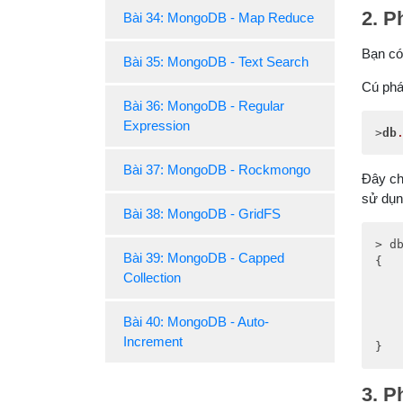
2. P
Bài 34: MongoDB - Map Reduce
Bạn có
Bài 35: MongoDB - Text Search
Cú phá
Bài 36: MongoDB - Regular
Expression
>
db
Bài 37: MongoDB - Rockmongo
Đây ch
sử dụn
Bài 38: MongoDB - GridFS
> d
Bài 39: MongoDB - Capped
{

Collection
Bài 40: MongoDB - Auto-
Increment
}
3. P