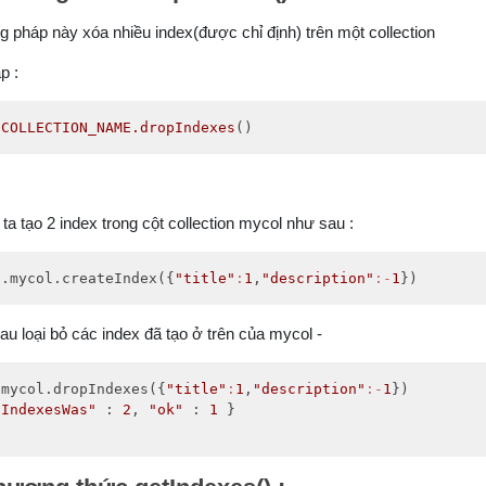
 pháp này xóa nhiều index(được chỉ định) trên một collection
p :
.COLLECTION_NAME
.dropIndexes
()
ta tạo 2 index trong cột collection mycol như sau :
b.mycol.createIndex({
"title"
:
1
,
"description"
:-
1
})
au loại bỏ các index đã tạo ở trên của mycol -
.mycol.dropIndexes({
"title"
:
1
,
"description"
:-
1
})

nIndexesWas"
 : 
2
, 
"ok"
 : 
1
 }
