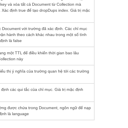
 key và xóa tất cả Document từ Collection mà
. Xác định true để tạo dropDups index. Giá trị mặc
ác Document với trường đã xác định. Các chỉ mục
vận hành theo cách khác nhau trong một số tình
định là false
dạng một TTL để điều khiển thời gian bao lâu
llection này
iểu thị ý nghĩa của trường quan hệ tới các trường
 định các qui tắc của chỉ mục. Giá trị mặc định
trường được chứa trong Document, ngôn ngữ để nạp
định là language